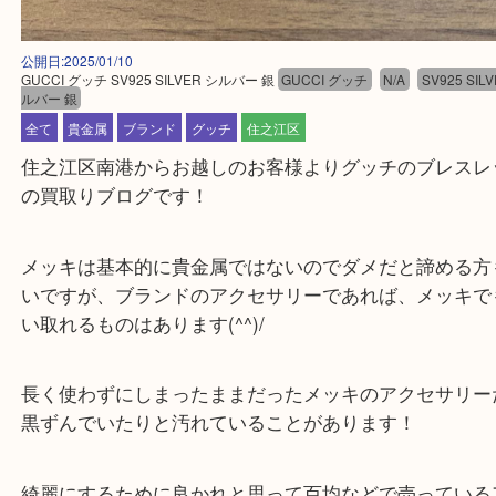
公開日:2025/01/10
GUCCI グッチ SV925 SILVER シルバー 銀
GUCCI グッチ
N/A
SV925
ルバー 銀
全て
貴金属
ブランド
グッチ
住之江区
住之江区南港からお越しのお客様よりグッチのブレ
の買取りブログです！
メッキは基本的に貴金属ではないのでダメだと諦め
いですが、ブランドのアクセサリーであれば、メッ
い取れるものはあります(^^)/