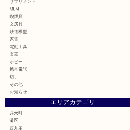
時計
カメラ
お酒
骨董品
金製品
銀製品
古美術品
食器
金券
古銭
金貨
記念貨幣
記念メダル
化粧品
香水
サプリメント