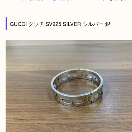
HOME
>
最新の買取情報
>
住之江や南港でGUCCIのアクセサリーを売る
GUCCI グッチ SV925 SILVER シルバー 銀