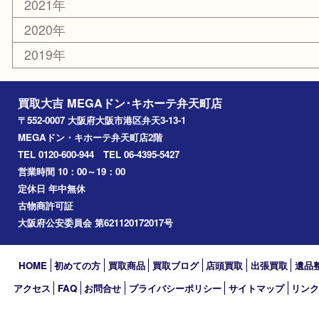
西九条
住之江区
此花区
大阪港
朝潮橋
西区九条
南港
池島
八幡屋
アーカイブ
2026年
2025年
2024年
2023年