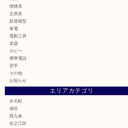
カメラ
お酒
骨董品
金製品
銀製品
古美術品
食器
金券
古銭
金貨
記念貨幣
記念メダル
化粧品
香水
サプリメント
MLM