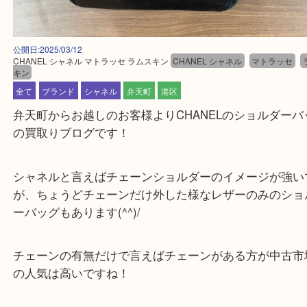
公開日:2025/03/12
CHANEL シャネル マトラッセ ラムスキン
CHANEL シャネル
マトラッ
キン
全て
ブランド
シャネル
弁天町
港区
弁天町からお越しのお客様よりCHANELのショルダ
の買取りブログです！
シャネルと言えばチェーンショルダーのイメージが
が、ちょうどチェーンだけ外した様なレザーのみの
ーバッグもあります(^^)/