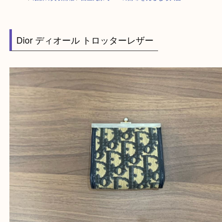
HOME
>
最新の買取情報
>
西区九条でDiorの財布を売るなら大吉へ！
Dior ディオール トロッターレザー