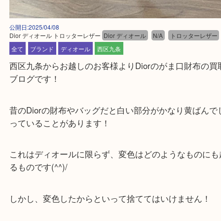
公開日:2025/04/08
Dior ディオール トロッターレザー
Dior ディオール
N/A
トロッターレ
全て
ブランド
ディオール
西区九条
西区九条からお越しのお客様よりDiorのがま口財布
ブログです！
昔のDiorの財布やバッグだと白い部分がかなり黄ば
っていることがあります！
これはディオールに限らず、変色はどのようなもの