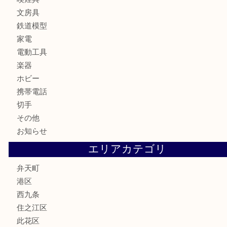
お酒
骨董品
金製品
銀製品
古美術品
食器
金券
古銭
金貨
記念貨幣
記念メダル
化粧品
香水
サプリメント
MLM
喫煙具