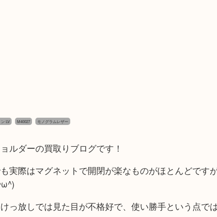
トン LV
M40027
モノグラムレザー
ショルダーの買取りブログです！
でも実際はマグネットで開閉が楽なものがほとんどです
^)
開けっ放しでは見た目が不格好で、使い勝手という点で