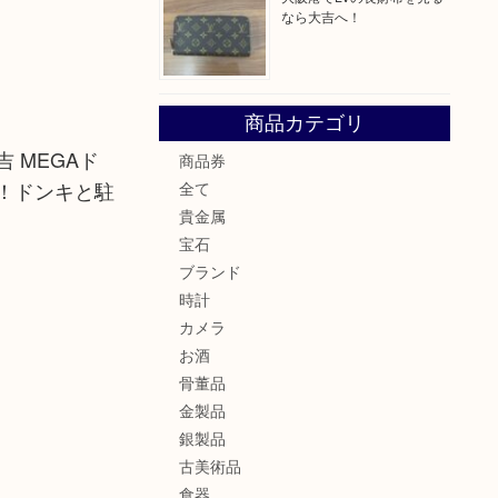
なら大吉へ！
商品カテゴリ
 MEGAド
商品券
！ドンキと駐
全て
貴金属
宝石
ブランド
時計
カメラ
お酒
骨董品
金製品
銀製品
古美術品
食器