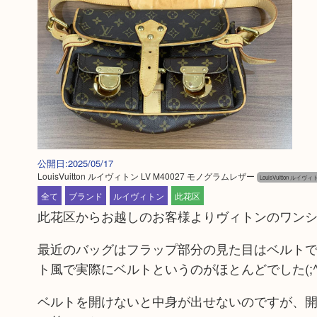
公開日:2025/05/17
LouisVuitton ルイヴィトン LV M40027 モノグラムレザー
LouisVuitton ルイヴィ
全て
ブランド
ルイヴィトン
此花区
此花区からお越しのお客様よりヴィトンのワン
最近のバッグはフラップ部分の見た目はベルト
ト風で実際にベルトというのがほとんどでした(;^ω
ベルトを開けないと中身が出せないのですが、