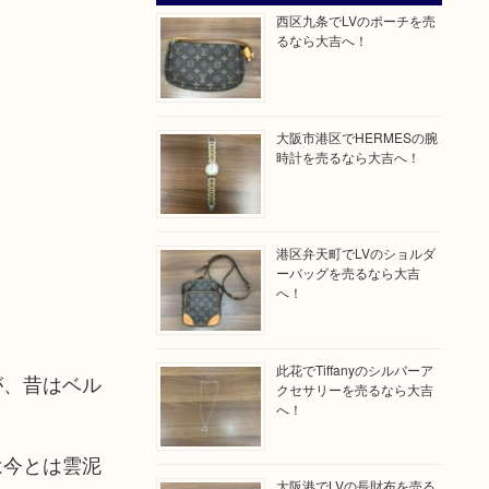
西区九条でLVのポーチを売
るなら大吉へ！
大阪市港区でHERMESの腕
時計を売るなら大吉へ！
港区弁天町でLVのショルダ
ーバッグを売るなら大吉
へ！
此花でTiffanyのシルバーア
が、昔はベル
クセサリーを売るなら大吉
へ！
は今とは雲泥
大阪港でLVの長財布を売る