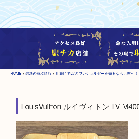
HOME
>
最新の買取情報
>
此花区でLVのワンショルダーを売るなら大吉へ！
LouisVuitton ルイヴィトン LV 