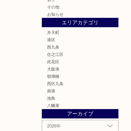
その他
お知らせ
エリアカテゴリ
弁天町
港区
西九条
住之江区
此花区
大阪港
朝潮橋
西区九条
南港
池島
八幡屋
アーカイブ
2026年