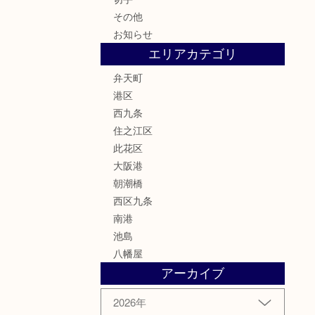
その他
お知らせ
エリアカテゴリ
弁天町
港区
西九条
住之江区
此花区
大阪港
朝潮橋
西区九条
南港
池島
八幡屋
アーカイブ
2026年