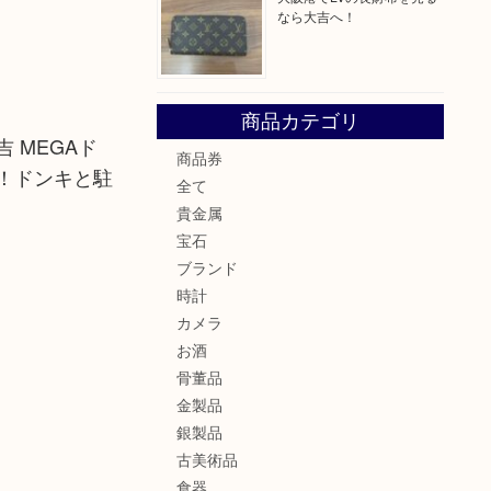
なら大吉へ！
商品カテゴリ
 MEGAド
商品券
！ドンキと駐
全て
貴金属
宝石
ブランド
時計
カメラ
お酒
骨董品
金製品
銀製品
古美術品
食器