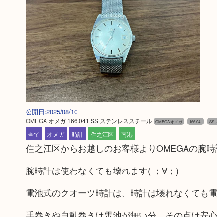
公開日:2025/08/10
OMEGA オメガ 166.041 SS ステンレススチール
OMEGA オメガ
166.041
SS
全て
オメガ
時計
住之江区
南港
住之江区からお越しのお客様よりOMEGAの腕
腕時計は使わなくても壊れます( ；∀；)
電池式のクオーツ時計は、時計は壊れなくても
手巻きや自動巻きは電池が無い分、その点は安