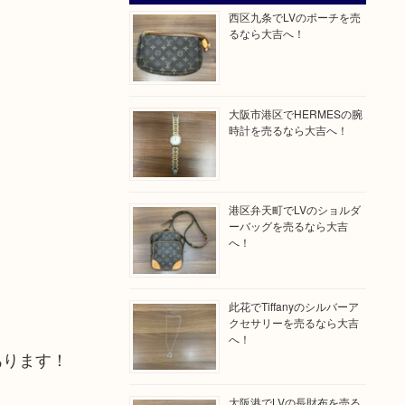
西区九条でLVのポーチを売
るなら大吉へ！
大阪市港区でHERMESの腕
時計を売るなら大吉へ！
港区弁天町でLVのショルダ
ーバッグを売るなら大吉
へ！
此花でTiffanyのシルバーア
クセサリーを売るなら大吉
へ！
あります！
大阪港でLVの長財布を売る