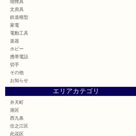
お酒
骨董品
金製品
銀製品
古美術品
食器
金券
古銭
金貨
記念貨幣
記念メダル
化粧品
香水
サプリメント
MLM
喫煙具