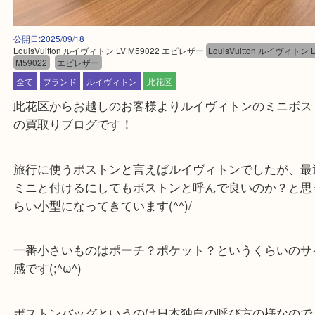
公開日:2025/09/18
LouisVuitton ルイヴィトン LV M59022 エピレザー
LouisVuitton ルイヴ
M59022
エピレザー
全て
ブランド
ルイヴィトン
此花区
此花区からお越しのお客様よりルイヴィトンのミニ
の買取りブログです！
旅行に使うボストンと言えばルイヴィトンでしたが
ミニと付けるにしてもボストンと呼んで良いのか？
らい小型になってきています(^^)/