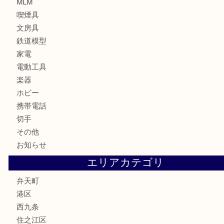
カメラ
お酒
骨董品
金製品
銀製品
古美術品
食器
金券
古銭
金貨
記念貨幣
記念メダル
化粧品
香水
サプリメント
MLM