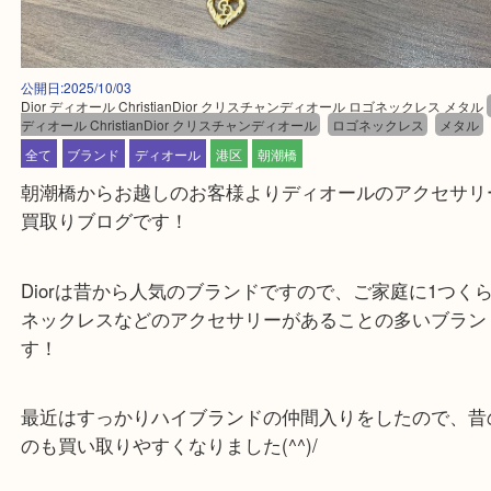
公開日:2025/10/03
Dior ディオール ChristianDior クリスチャンディオール ロゴネックレス 
ディオール ChristianDior クリスチャンディオール
ロゴネックレス
メ
全て
ブランド
ディオール
港区
朝潮橋
朝潮橋からお越しのお客様よりディオールのアクセ
買取りブログです！
Diorは昔から人気のブランドですので、ご家庭に1
ネックレスなどのアクセサリーがあることの多いブ
す！