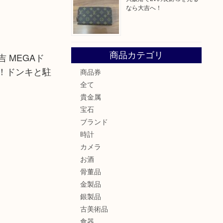
なら大吉へ！
！
商品カテゴリ
 MEGAド
！ドンキと駐
商品券
全て
貴金属
宝石
ブランド
時計
カメラ
お酒
骨董品
金製品
銀製品
古美術品
食器