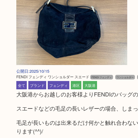
公開日:2025/10/15
FENDI フェンディ ワンショルダー スエード
FENDI フェンディ
ワンショルダー
全て
ブランド
フェンディ
港区
大阪港
大阪港からお越しのお客様よりFENDIのバッグ
スエードなどの毛足の長いレザーの場合、しま
毛足が長いものは出来るだけ何かと触れ合わな
ります(^^)/