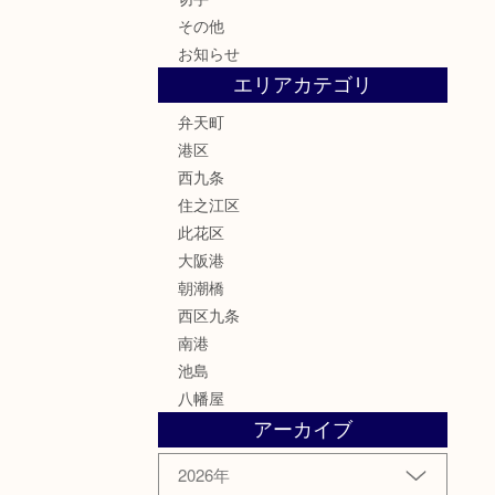
その他
お知らせ
エリアカテゴリ
弁天町
港区
西九条
住之江区
此花区
大阪港
朝潮橋
西区九条
南港
池島
八幡屋
アーカイブ
2026年