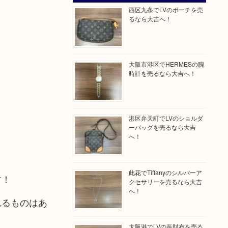
西区九条でLVのポーチを売
るなら大吉へ！
大阪市港区でHERMESの腕
時計を売るなら大吉へ！
港区弁天町でLVのショルダ
ーバッグを売るなら大吉
へ！
此花でTiffanyのシルバーア
す！
クセサリーを売るなら大吉
へ！
れるものはあ
大阪港でLVの長財布を売る