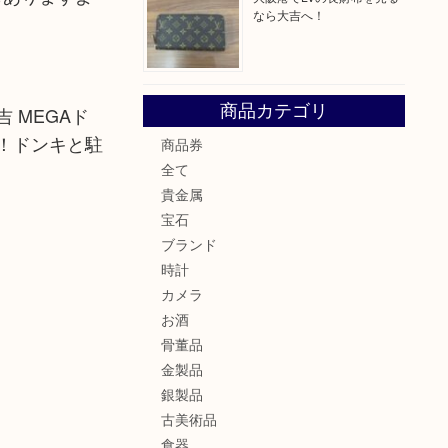
なら大吉へ！
商品カテゴリ
 MEGAド
！ドンキと駐
商品券
全て
貴金属
宝石
ブランド
時計
カメラ
お酒
骨董品
金製品
銀製品
古美術品
食器