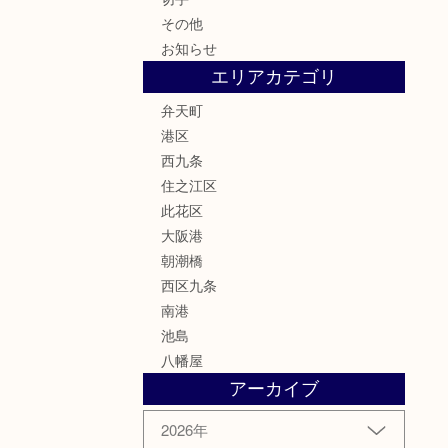
その他
お知らせ
エリアカテゴリ
弁天町
港区
西九条
住之江区
此花区
大阪港
朝潮橋
西区九条
南港
池島
八幡屋
アーカイブ
2026年