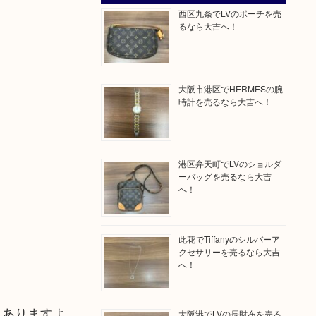
西区九条でLVのポーチを売
るなら大吉へ！
大阪市港区でHERMESの腕
時計を売るなら大吉へ！
港区弁天町でLVのショルダ
ーバッグを売るなら大吉
へ！
此花でTiffanyのシルバーア
クセサリーを売るなら大吉
へ！
もありますよ
大阪港でLVの長財布を売る