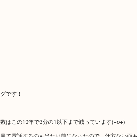
ログです！
？
この10年で3分の1以下まで減っています(+o+)
を見て電話するのも当たり前になったので、仕方ない面