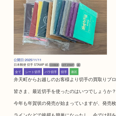
公開日:2025/11/11
日本郵便 切手 STAMP 紙
日本郵便
切手 STAMP
紙
全て
シート切手
バラ切手
切手
港区
弁天町からお越しのお客様より切手の買取りブ
皆さま、最近切手を使ったのはいつでしょうか
今年も年賀状の発売が始まっていますが、発売枚数は
ラインなどで挨拶も簡単になったし、今では顔