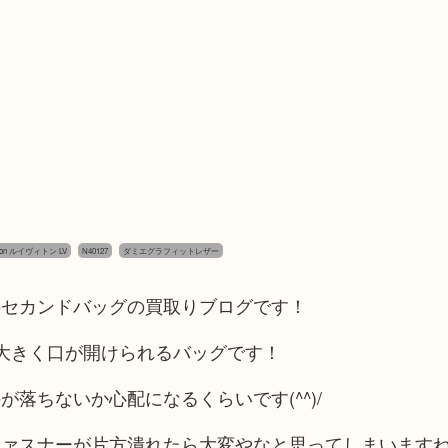
itton ルイヴィトン LV
N40127
ダミエグラフィットレザー
のセカンドバッグの買取りブログです！
大きく口が開けられるバッグです！
落ちないか心配になるくらいです(^^)/
ファスナーが片方潰れたら大変やなと思ってしまいます