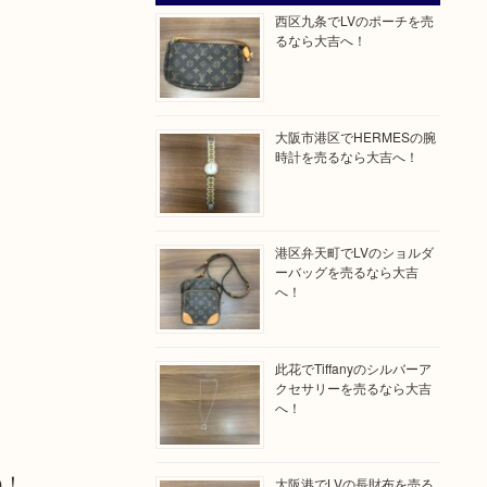
西区九条でLVのポーチを売
るなら大吉へ！
大阪市港区でHERMESの腕
時計を売るなら大吉へ！
港区弁天町でLVのショルダ
ーバッグを売るなら大吉
へ！
此花でTiffanyのシルバーア
クセサリーを売るなら大吉
へ！
ね！
大阪港でLVの長財布を売る