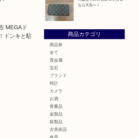
なら大吉へ！
 MEGAド
商品カテゴリ
！ドンキと駐
商品券
全て
貴金属
宝石
ブランド
時計
カメラ
お酒
骨董品
金製品
銀製品
古美術品
食器