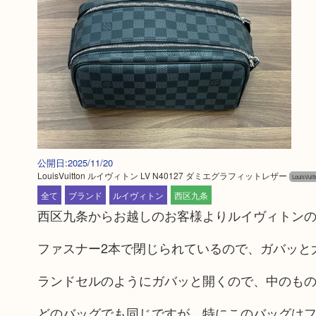
公開日:2025/11/20
LouisVuitton ルイヴィトン LV N40127 ダミエグラフィットレザー
LouisVu
全て
ブランド
ルイヴィトン
西区九条
西区九条からお越しのお客様よりルイヴィトン
ファスナー2本で閉じられているので、ガバッと
ランドセルのようにガバッと開くので、中のものが
どのバッグでも同じですが、特にこのバッグは