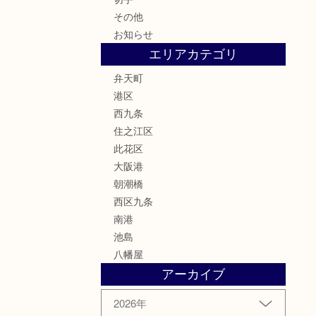
その他
お知らせ
エリアカテゴリ
弁天町
港区
西九条
住之江区
此花区
大阪港
朝潮橋
西区九条
南港
池島
八幡屋
アーカイブ
2026年