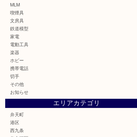
時計
カメラ
お酒
骨董品
金製品
銀製品
古美術品
食器
金券
古銭
金貨
記念貨幣
記念メダル
化粧品
香水
サプリメント