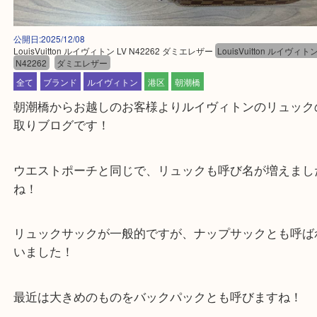
公開日:2025/12/08
LouisVuitton ルイヴィトン LV N42262 ダミエレザー
LouisVuitton ルイ
N42262
ダミエレザー
全て
ブランド
ルイヴィトン
港区
朝潮橋
朝潮橋からお越しのお客様よりルイヴィトンのリュ
取りブログです！
ウエストポーチと同じで、リュックも呼び名が増え
ね！