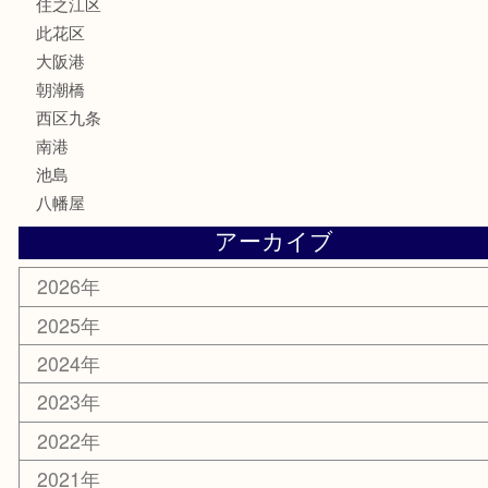
MLM
喫煙具
文房具
鉄道模型
家電
電動工具
楽器
ホビー
携帯電話
切手
その他
お知らせ
エリアカテゴリ
弁天町
港区
西九条