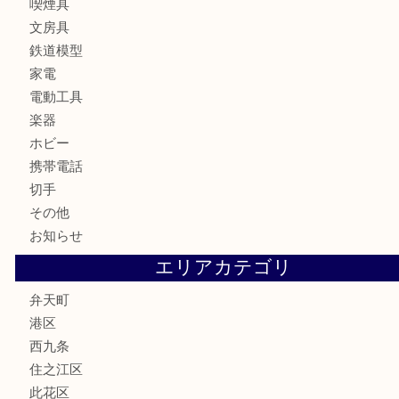
お酒
骨董品
金製品
銀製品
古美術品
食器
金券
古銭
金貨
記念貨幣
記念メダル
化粧品
香水
サプリメント
MLM
喫煙具