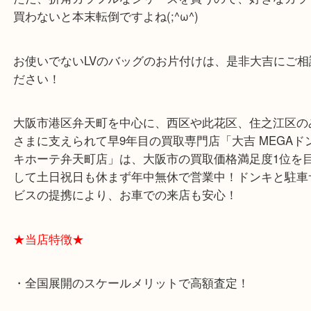
色の種類も多く、かなりPOPなカラーもありますが
売ることだけ考えると黒などの汚れが目立たない色
価になることが多いです(^^)/
ただ、折角カラフルなシリーズを買うので、好きな
買わないと本末転倒ですよね(;^ω^)
お使いでないLVのバッグのお片付けは、是非大吉に
ださい！
大阪市港区弁天町を中心に、西区や此花区、住之江
さまに支えられて早9年目の買取専門店「大吉 MEG
キホーテ弁天町店」は、大阪市の買取価格満足度1
して土日祝日も休まず年中無休で営業中！ドンキと
ビスの提携により、お車での来店も安心！