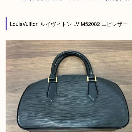
HOME
>
最新の買取情報
>
大阪市港区でルイヴィトンのバッグを売るなら
LouisVuitton ルイヴィトン LV M52082 エピレ