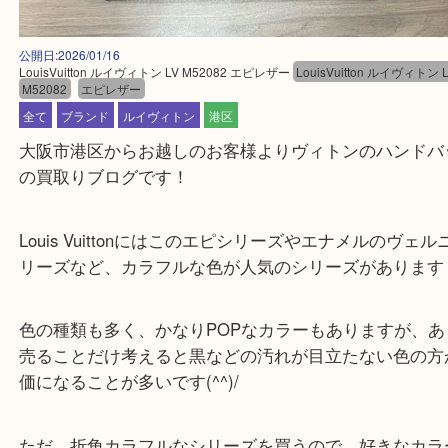
公開日:2026/01/16
LouisVuitton ルイヴィトン LV M52082 エピレザー
LouisVuitton ルイヴ
M52082
エピレザー
全て
ブランド
ルイヴィトン
港区
大阪市港区からお越しのお客様よりヴィトンのハン
の買取りブログです！
Louis Vuittonにはこのエピシリーズやエナメルの
リーズなど、カラフルな色が人気のシリーズがあり