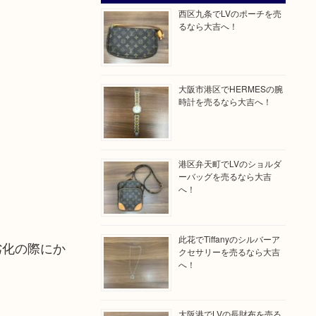
西区九条でLVのポーチを売
るなら大吉へ！
大阪市港区でHERMESの腕
時計を売るなら大吉へ！
港区弁天町でLVのショルダ
ーバッグを売るなら大吉
へ！
此花でTiffanyのシルバーア
劣化の際にか
クセサリーを売るなら大吉
へ！
大阪港でLVの長財布を売る