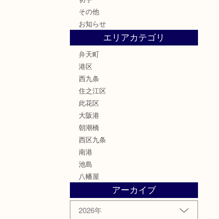
その他
お知らせ
エリアカテゴリ
弁天町
港区
西九条
住之江区
此花区
大阪港
朝潮橋
西区九条
南港
池島
八幡屋
アーカイブ
2026年