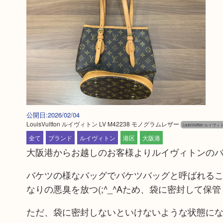
公開日:2026/02/04
LouisVuitton ルイヴィトン LV M42238 モノグラムレザー
LouisVuitton ルイヴィ
全て
ブランド
ルイヴィトン
港区
大阪港
大阪港からお越しのお客様よりルイヴィトンの
バケツの様なバッグでバケツバッグと呼ばれる
なりの悪臭を放つ(;^_^Aため、袋に密封して
ただ、袋に密封しないといけないような状態に