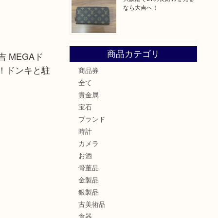
なら大吉へ！
商品カテゴリ
 MEGAド
！ドンキと駐
商品券
全て
貴金属
宝石
ブランド
時計
カメラ
お酒
骨董品
金製品
銀製品
古美術品
食器