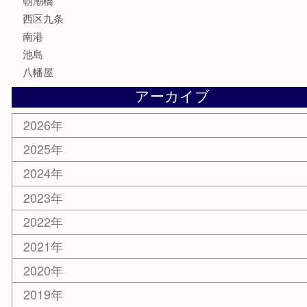
鉄道模型
家電
電動工具
楽器
ホビー
携帯電話
切手
その他
お知らせ
エリアカテゴリ
弁天町
港区
西九条
住之江区
此花区
大阪港