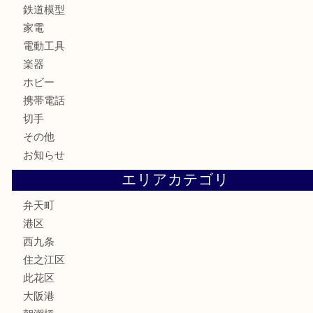
骨董品
金製品
銀製品
古美術品
食器
金券
古銭
金貨
記念貨幣
記念メダル
化粧品
香水
サプリメント
MLM
喫煙具
文房具