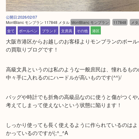
公開日:2026/02/07
MontBlanc モンブラン 117848 メタル
MontBlanc モンブラン
117848
全て
ボールペン
ブランド
文房具
その他
港区
大阪市港区からお越しのお客様よりモンブランのボ
の買取りブログです！
高級文具というのは私のような一般庶民は、憧れる
中々手に入れるのにハードルが高いものです(^^)/
バッグや時計でも折角の高級品なのに使うと傷がつ