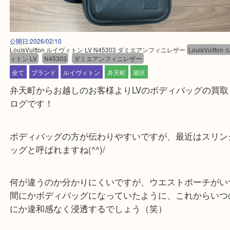
公開日:2026/02/10
LouisVuitton ルイヴィトン LV N45303 ダミエアンフィニレザー
LouisVu
ィトン LV
N45303
ダミエアンフィニレザー
全て
ブランド
ルイヴィトン
弁天町
港区
弁天町からお越しのお客様よりLVのボディバッグの
ログです！
ボディバッグの方が伝わりやすいですが、最近はス
ッグと呼ばれますね(^^)/