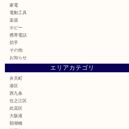
金製品
銀製品
古美術品
食器
金券
古銭
金貨
記念貨幣
記念メダル
化粧品
香水
サプリメント
MLM
喫煙具
文房具
鉄道模型