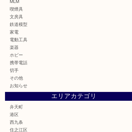
カメラ
お酒
骨董品
金製品
銀製品
古美術品
食器
金券
古銭
金貨
記念貨幣
記念メダル
化粧品
香水
サプリメント
MLM