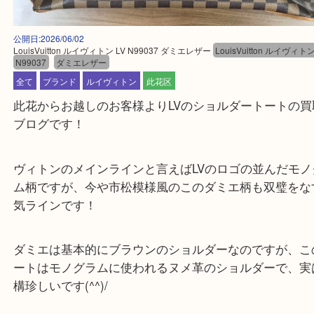
公開日:2026/06/02
LouisVuitton ルイヴィトン LV N99037 ダミエレザー
LouisVuitton ルイ
N99037
ダミエレザー
全て
ブランド
ルイヴィトン
此花区
此花からお越しのお客様よりLVのショルダートート
ブログです！
ヴィトンのメインラインと言えばLVのロゴの並んだ
ム柄ですが、今や市松模様風のこのダミエ柄も双璧
気ラインです！