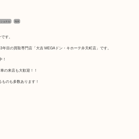
ッショナル
N/A
介です。
年目の買取専門店「大吉 MEGAドン・キホーテ弁天町店」です。
中！
お車の来店も大歓迎！！
るものも多数あります！