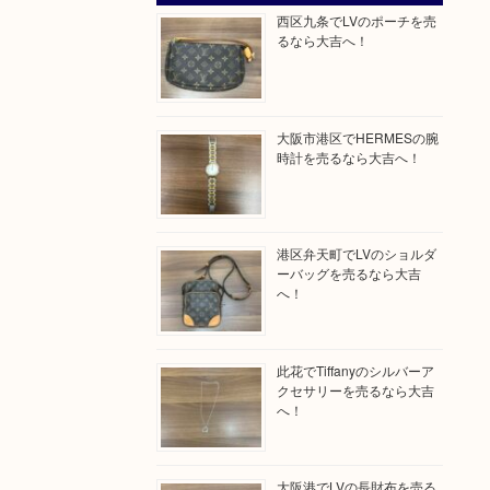
西区九条でLVのポーチを売
るなら大吉へ！
大阪市港区でHERMESの腕
時計を売るなら大吉へ！
港区弁天町でLVのショルダ
ーバッグを売るなら大吉
へ！
此花でTiffanyのシルバーア
クセサリーを売るなら大吉
へ！
大阪港でLVの長財布を売る