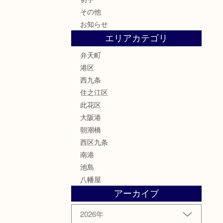
その他
お知らせ
エリアカテゴリ
弁天町
港区
西九条
住之江区
此花区
大阪港
朝潮橋
西区九条
南港
池島
八幡屋
アーカイブ
2026年