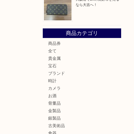
なら大吉へ！
商品カテゴリ
商品券
全て
貴金属
宝石
ブランド
時計
カメラ
お酒
骨董品
金製品
銀製品
古美術品
食器