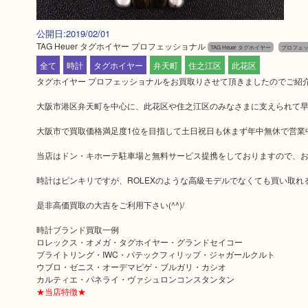
公開日:2019/02/01
TAG Heuer タグホイヤー プロフェッショナル
TAG Heuer タグホイヤー
プロフェ
全て
時計
タグホイヤー
弁天町
住之江区
此花区
タグホイヤー プロフェッショナルをお買取りさせて頂きましたのでご紹
大阪市港区弁天町を中心に、此花区や住之江区のみなさまに支えられて早3
大阪市で買取価格満足度1位を目指して土日祝日も休まず年中無休で営業
当店はドン・キホーテ駐車場と無料サービス提携をしておりますので、
時計はピンキリですが、ROLEXのような高級モデルでなくても買い取れ
是非高価買取の大吉をご利用下さい(^^)/
時計ブランド買取一例
ロレックス・オメガ・タグホイヤー・グランドセイコー
ブライトリング・IWC・パテックフィリップ・ジャガールクルト
ウブロ・ゼニス・オーデマピゲ・ブルガリ・カシオ
カルティエ・パネライ・ヴァシュロンコンスタンタン
★当店特徴★