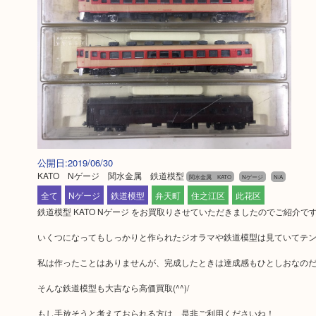
公開日:2019/06/30
KATO Nゲージ 関水金属 鉄道模型
関水金属 KATO
Nゲージ
N/A
全て
Nゲージ
鉄道模型
弁天町
住之江区
此花区
鉄道模型 KATO Nゲージ をお買取りさせていただきましたのでご紹介で
いくつになってもしっかりと作られたジオラマや鉄道模型は見ていてテンシ
私は作ったことはありませんが、完成したときは達成感もひとしおなのだろう
そんな鉄道模型も大吉なら高価買取(^^)/
もし手放そうと考えておられる方は、是非ご利用くださいね！