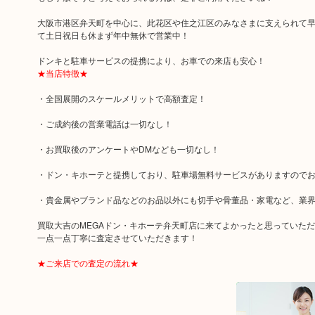
大阪市港区弁天町を中心に、此花区や住之江区のみなさまに支えられて早3
て土日祝日も休まず年中無休で営業中！
ドンキと駐車サービスの提携により、お車での来店も安心！
★当店特徴★
・全国展開のスケールメリットで高額査定！
・ご成約後の営業電話は一切なし！
・お買取後のアンケートやDMなども一切なし！
・ドン・キホーテと提携しており、駐車場無料サービスがありますので
・貴金属やブランド品などのお品以外にも切手や骨董品・家電など、業
買取大吉のMEGAドン・キホーテ弁天町店に来てよかったと思っていた
一点一点丁寧に査定させていただきます！
★ご来店での査定の流れ★