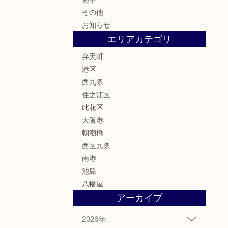
その他
お知らせ
エリアカテゴリ
弁天町
港区
西九条
住之江区
此花区
大阪港
朝潮橋
西区九条
南港
池島
八幡屋
アーカイブ
2026年