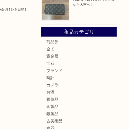
なら大吉へ！
満足度1位を目指し
商品カテゴリ
商品券
全て
貴金属
宝石
ブランド
時計
カメラ
お酒
骨董品
金製品
銀製品
古美術品
食器