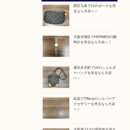
西区九条でLVのポーチを売
るなら大吉へ！
大阪市港区でHERMESの腕
時計を売るなら大吉へ！
港区弁天町でLVのショルダ
ーバッグを売るなら大吉
へ！
此花でTiffanyのシルバーア
クセサリーを売るなら大吉
へ！
大阪港でLVの長財布を売る