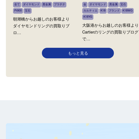
N/A
Cartier カルティエ
全て
ダイヤモンド
貴金属
プラチナ
金
ダイヤモンド
貴金属
宝石
Pt900
宝石
カルティエ
K18
ブランド
K18
K18YG
朝潮橋からお越しのお客様より
大阪港からお越しのお客
ダイヤモンドリングの買取りブ
Cartierのリングの買取り
ロ…
で…
もっと見る