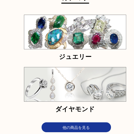
ら
お気軽にお問い合わせください。
千切れ
曲がり
少量
ノーブランド
ネ
電話でお問合せ
メールでお問合せ
カテゴリ