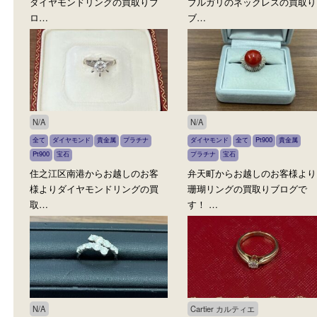
N/A
BVLGARI ブルガリ
全て
ダイヤモンド
プラチナ
Pt900
金
全て
ダイヤモンド
貴金属
貴金属
宝石
K18
ブランド
K18WG
ブルガ
此花区からお越しのお客様より
朝潮橋からお越しのお客
ダイヤモンドリングの買取りブ
ブルガリのネックレスの
ロ…
ブ…
N/A
N/A
全て
ダイヤモンド
貴金属
プラチナ
ダイヤモンド
全て
Pt900
貴金
Pt900
宝石
プラチナ
宝石
住之江区南港からお越しのお客
弁天町からお越しのお客
様よりダイヤモンドリングの買
珊瑚リングの買取りブロ
取…
す！ …