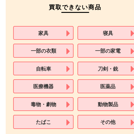
パスポート
特別永住者証明書
（日本政府発行のもの
住民基本台帳カード
※在留カードは消費税法改正に伴い令和3年10月1日より、本人確認書
用できません。
※身分証明書の住所に相違がある場合、ご本人様名義の現住所が確認
必要となります。
※18歳未満のお客様からの買取はいたしません。