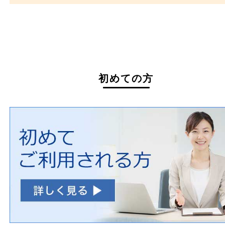
買取できない商品
家具
寝具
一部の衣類
一部の家電
自転車
刀剣・銃
医療機器
医薬品
毒物・劇物
動物製品