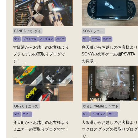
全て
ゲーム
ホビー
Nゲージ
全て
鉄道模型
ホビー
大阪市港区からお越しのお客様
弁天町からお越しのお客
よりゲーム機Switchの買取りブ
TOMIXのNゲージの買取
ロ…
グで…
BANDAI バンダイ
SONY ソニー
全て
プラモデル
フィギュア
ホビー
全て
ゲーム
ホビー
大阪港からお越しのお客様より
弁天町からお越しのお客
プラモデルの買取りブログで
SONYの携帯ゲーム機PSV
す！ …
の買取…