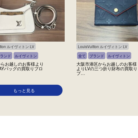
uitton ルイヴィトン LV
LouisVuitton ルイヴィトン LV
ランド
ルイヴィトン
全て
ブランド
ルイヴィトン
からお越しのお客様より
大阪市港区からお越しのお客様
WAYバッグの買取りブロ
よりLVの三つ折り財布の買取り
ブ…
もっと見る