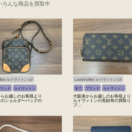
いろんな商品を買取中
uitton ルイヴィトン LV
LouisVuitton ルイヴィトン LV
ランド
ルイヴィトン
全て
ブランド
ルイヴィトン
からお越しのお客様より
大阪港からお越しのお客様より
ンのショルダーバッグの
ルイヴィトンの長財布の買取り
ブ…