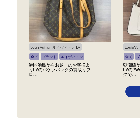
LouisVuitton ルイヴィトン LV
LouisV
全て
ブランド
ルイヴィトン
全て
ブ
港区池島からお越しのお客様よ
朝潮橋
りLVのバケツバッグの買取りブ
LVの2
ロ…
グで…