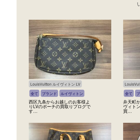
LouisVuitton ルイヴィトン LV
LouisV
全て
ブランド
ルイヴィトン
全て
ブ
西区九条からお越しのお客様よ
弁天町
りLVのポーチの買取りブログで
ヴィト
す…
買…