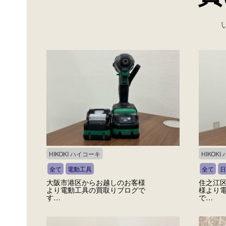
HIKOKI ハイコーキ
HIKOK
全て
電動工具
全て
日
大阪市港区からお越しのお客様
住之江
より電動工具の買取りブログで
様より
す…
で…