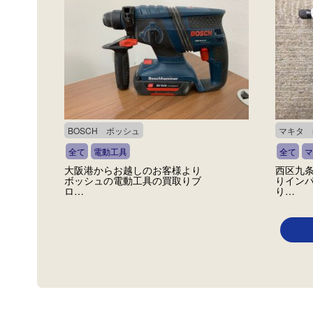
BOSCH ボッシュ
マキタ m
全て
電動工具
全て
マ
大阪港からお越しのお客様より
西区九
ボッシュの電動工具の買取りブ
りイン
ロ…
り…