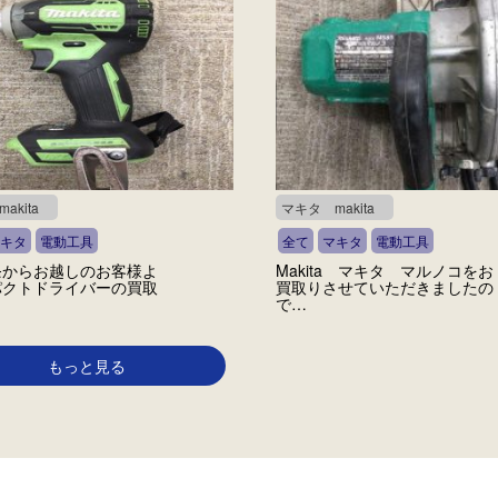
akita
マキタ makita
キタ
電動工具
全て
マキタ
電動工具
条からお越しのお客様よ
Makita マキタ マルノコをお
パクトドライバーの買取
買取りさせていただきましたの
で…
もっと見る