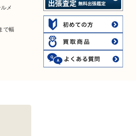
ールメ
ドまで幅