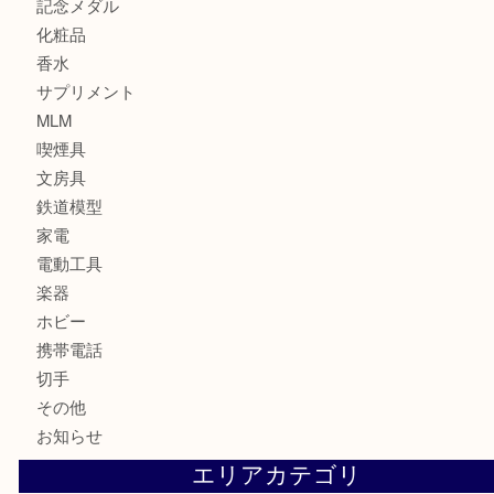
ブランド
時計
カメラ
お酒
骨董品
金製品
銀製品
古美術品
食器
金券
古銭
金貨
記念貨幣
記念メダル
化粧品
香水