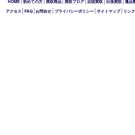
2023年
2022年
2021年
2020年
2019年
買取大吉 MEGAドン･キホーテ弁天町店
〒552-0007 大阪府大阪市港区弁天3-13-1
MEGAドン・キホーテ弁天町店2階
TEL 0120-600-944 TEL 06-4395-5427
営業時間 10：00～19：00
定休日 年中無休
古物商許可証
大阪府公安委員会 第621120172017号