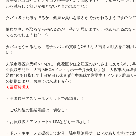
公開日:2019/11/13
Ploom TECH+ プルームテックプラス
JT 日本たばこ産業
Ploom TE
全て
喫煙具
港区
プルームテックプラススターターキットをお買取りさせていただき
ご紹介です。
電子タバコはやはりアイコスが一番とよく聞きますが、プルームテ
ルを減らして匂いが殆どないと言われますね！
タバコ吸った感を取るか、健康や臭いを取るかで分かれるようです(*^▽
健康や臭いを取るならやめるのが一番だと思いますが、やめられる
てるのでしょうね(;^ω^)
タバコをやめるなら、電子タバコの買取もOK！な大吉弁天町店をご
い！
大阪市港区弁天町を中心に、此花区や住之江区のみなさまに支えられ
の買取専門店「大吉 MEGAドン・キホーテ弁天町店」は、大阪市の
足度1位を目指して土日祝日も休まず年中無休で営業中！ドンキと駐
の提携により、お車での来店も安心！
★当店特徴★