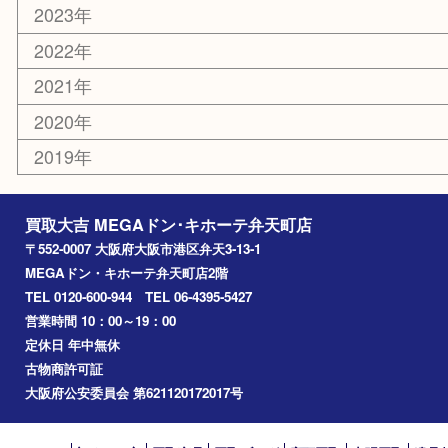
港区
西九条
住之江区
此花区
大阪港
朝潮橋
西区九条
南港
池島
八幡屋
アーカイブ
2026年
2025年
2024年