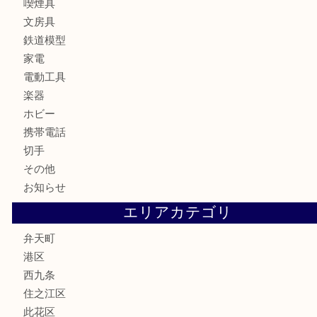
お酒
骨董品
金製品
銀製品
古美術品
食器
金券
古銭
金貨
記念貨幣
記念メダル
化粧品
香水
サプリメント
MLM
喫煙具