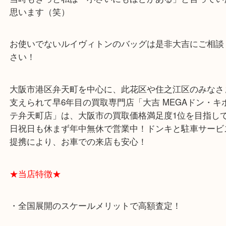
20年前のバッグですが、今の様な小さいにもほどが
ズのバッグが流行るとは思いもよりませんでしたの
ではかなり小型の部類です(^^)/
当時もきっと私は「小さいにもほどがある」と言っ
思います（笑）
お使いでないルイヴィトンのバッグは是非大吉にご
さい！
大阪市港区弁天町を中心に、此花区や住之江区のみ
支えられて早6年目の買取専門店「大吉 MEGAドン
テ弁天町店」は、大阪市の買取価格満足度1位を目
日祝日も休まず年中無休で営業中！ドンキと駐車サ
提携により、お車での来店も安心！