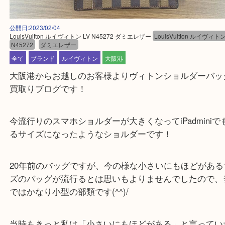
公開日:2023/02/04
LouisVuitton ルイヴィトン LV N45272 ダミエレザー
LouisVuitton ルイ
N45272
ダミエレザー
全て
ブランド
ルイヴィトン
大阪港
大阪港からお越しのお客様よりヴィトンショルダー
買取りブログです！
今流行りのスマホショルダーが大きくなってiPadmin
るサイズになったようなショルダーです！